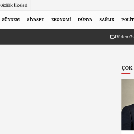
Gizlilik İlkeleri
GÜNDEM
SIYASET
EKONOMI
DÜNYA
SAĞLIK
POLIT
Video Ga
ÇOK