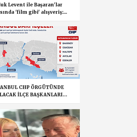
uk Levent ile Başaran'lar
sında 'film gibi' alışveriş:...
TANBUL CHP ÖRGÜTÜNDE
LACAK İLÇE BAŞKANLARI
LLİ OLDU!