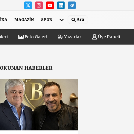
Ara
IKA
MAGAZIN
SPOR
leri
Foto Galeri
Yazarlar
Üye Paneli
 OKUNAN HABERLER