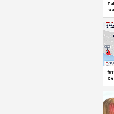
Hal
ara
İS
KA
BE