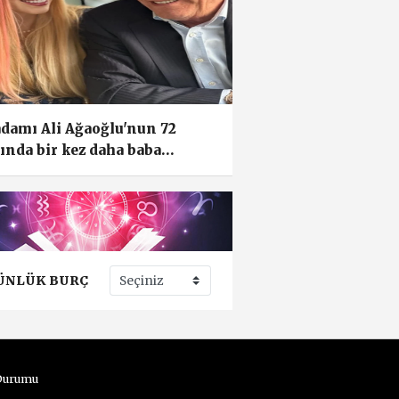
adamı Ali Ağaoğlu'nun 72
ında bir kez daha baba
aya...
ÜNLÜK BURÇ
Durumu