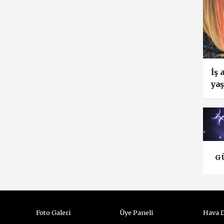
İş 
yaş
olm
G
Foto Galeri
Üye Paneli
Hava 