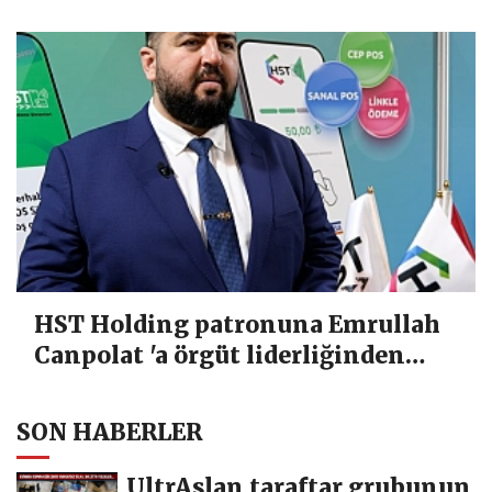
Yazışmalar tek tek dosyaya girdi
HST Holding patronuna Emrullah
Canpolat 'a örgüt liderliğinden
iddianame hazırlandı.. Tüm
malvarlığına el konuldu
SON HABERLER
UltrAslan taraftar grubunun