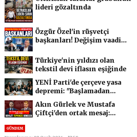
lideri gözaltında
Özgür Özel'in rüşvetçi
başkanları! Değişim vaadi
havada...
Türkiye'nin yıldızı olan
tekstil devi iflasın eşiğinde
YENİ Parti'de çerçeve yasa
depremi: "Başlamadan
bittik"
Akın Gürlek ve Mustafa
Çiftçi'den ortak mesaj:
Devlet tepenize...
GÜNDEM