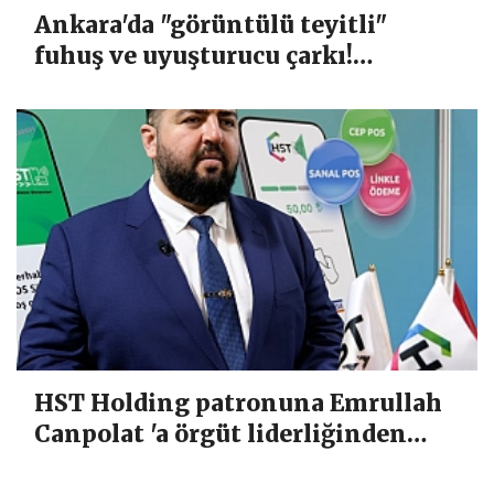
Ankara'da "görüntülü teyitli"
fuhuş ve uyuşturucu çarkı!
Yazışmalar tek tek dosyaya girdi
HST Holding patronuna Emrullah
Canpolat 'a örgüt liderliğinden
iddianame hazırlandı.. Tüm