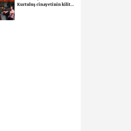
Kurtuluş cinayetinin kilit
ismi S.K'nın...