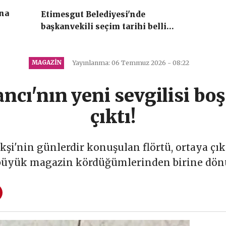
ına
Etimesgut Belediyesi'nde
başkanvekili seçim tarihi belli
oldu
MAGAZIN
Yayınlanma: 06 Temmuz 2026 - 08:22
ncı'nın yeni sevgilisi bo
çıktı!
kşi'nin günlerdir konuşulan flörtü, ortaya çı
büyük magazin kördüğümlerinden birine dön