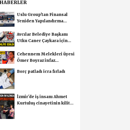
 HABERLER
Uslu Group'tan Finansal
Yeniden Yapılandırma
başvurusu
Avcılar Belediye Başkanı
Utku Caner Çaykara için
tahliye kararı
Cehennem Melekleri üyesi
Ömer Boyraz infaz
edilmişti! Sır perdesi...
Borç patladı icra fırladı
İzmir'de iş insanı Ahmet
Kurtuluş cinayetinin kilit
ismi S.K'nın...