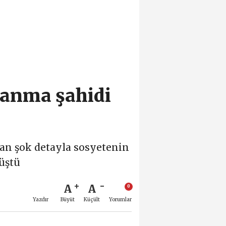
şanma şahidi
kan şok detayla sosyetenin
üştü
A
A
Büyüt
Küçült
Yazdır
Yorumlar