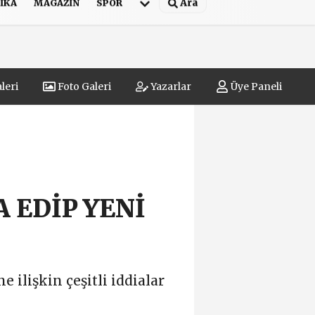
Ara
IKA
MAGAZIN
SPOR
leri
Foto Galeri
Yazarlar
Üye Paneli
 EDİP YENİ
 ilişkin çeşitli iddialar