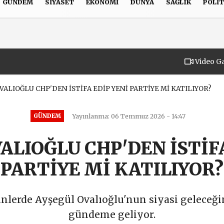
GÜNDEM
SIYASET
EKONOMI
DÜNYA
SAĞLIK
POLIT
Gizlilik İlkeleri
Video Ga
ALIOĞLU CHP'DEN İSTİFA EDİP YENİ PARTİYE Mİ KATILIYOR?
GÜNDEM
Yayınlanma: 06 Temmuz 2026 - 14:47
ALIOĞLU CHP'DEN İSTİFA
PARTİYE Mİ KATILIYOR?
nlerde Ayşegül Ovalıoğlu'nun siyasi geleceğine
gündeme geliyor.