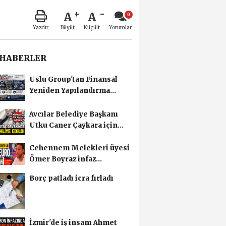
A
A
Büyüt
Küçült
Yazdır
Yorumlar
 HABERLER
Uslu Group'tan Finansal
Yeniden Yapılandırma
başvurusu
Avcılar Belediye Başkanı
Utku Caner Çaykara için
tahliye kararı
Cehennem Melekleri üyesi
Ömer Boyraz infaz
edilmişti! Sır perdesi...
Borç patladı icra fırladı
İzmir'de iş insanı Ahmet