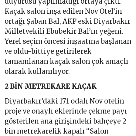
metrekarelik kaçak düğün salonu
inşa etti. Kayyum yönetimine
Diyarbakır Cumhuriyet
Başsavcılığı’nca, “Hakkı olmayan
yere tecavüz, imar kirliliğine neden
olmak” suçlarından herhangi bir suç
duyurusu yapılmadığı ortaya çıktı.
Kaçak salon inşa edilen Nov Otel’in
ortağı Şaban Bal, AKP eski Diyarbakır
Milletvekili Ebubekir Bal’ın yeğeni.
Yerel seçim öncesi inşaatına başlanan
ve oldu-bittiye getirilerek
tamamlanan kaçak salon çok amaçlı
olarak kullanılıyor.