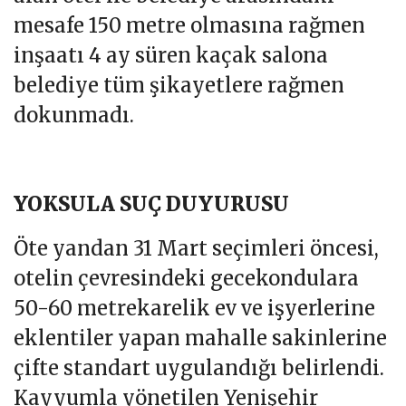
bir kaçak salon inşa ederek imar
kirliliğine yol açtı.
Hakim ve savcı lojmanlarının
girişindeki Elazığ caddesinde yer
alan otel ile belediye arasındaki
mesafe 150 metre olmasına rağmen
inşaatı 4 ay süren kaçak salona
belediye tüm şikayetlere rağmen
dokunmadı.