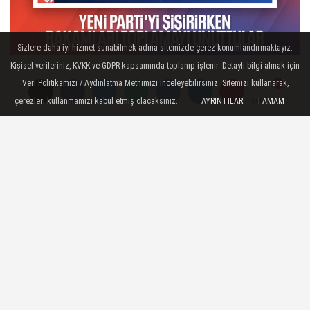
Sizlere daha iyi hizmet sunabilmek adına sitemizde çerez konumlandırmaktayız.
Kişisel verileriniz, KVKK ve GDPR kapsamında toplanıp işlenir. Detaylı bilgi almak için
Veri Politikamızı / Aydınlatma Metnimizi inceleyebilirsiniz. Sitemizi kullanarak,
Gönder
çerezleri kullanmamızı kabul etmiş olacaksınız.
AYRINTILAR
TAMAM
Yorumlar
Yorumlar
İLGINIZI ÇEKEBILIR