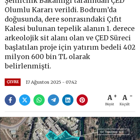
Şehircilik Bakanlığı tarafından ÇED
Olumlu Kararı verildi. Bodrum’da
doğusunda, dere sonrasındaki Çıfıt
Kalesi bulunan tepelik alanın 1. derece
arkeolojik sit alanı olan ve ÇED Süreci
başlatılan proje için yatırım bedeli 402
milyon 600 bin TL olarak
belirlenmişti.
17 Ağustos 2025 - 07:42
ÇEVRE
A
A
Büyüt
Küçült