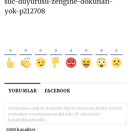
Belediyesi Diyarbakır Cumhuriyet
Başsavcılığı’na mahalleli hakkında
suç duyurusunda bulundu.
KAYNAK-
https://www.sozcu.com.tr/yoksula-
suc-duyurusu-zengine-dokunan-