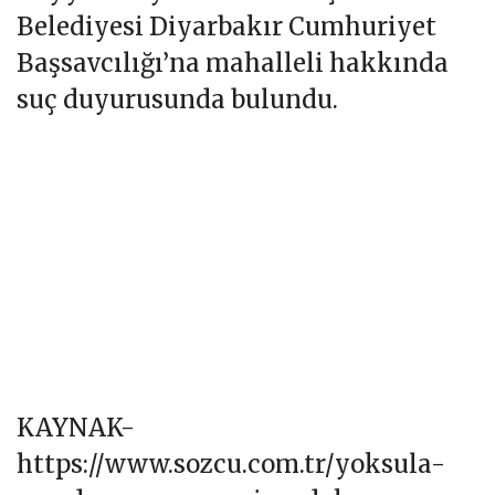
YOKSULA SUÇ DUYURUSU
Öte yandan 31 Mart seçimleri öncesi,
otelin çevresindeki gecekondulara
50-60 metrekarelik ev ve işyerlerine
eklentiler yapan mahalle sakinlerine
çifte standart uygulandığı belirlendi.
Kayyumla yönetilen Yenişehir