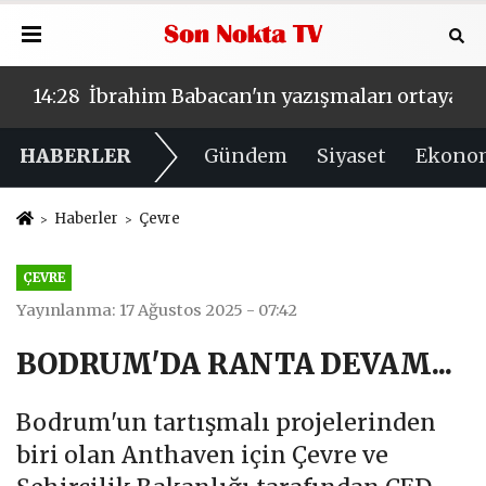
aya çıktı: Devleti nasıl dolandırmışlar?
14:26
Como'daki 165 milyonluk düğünün ardınd
14:
HABERLER
Gündem
Siyaset
Ekono
Haberler
Çevre
ÇEVRE
Yayınlanma: 17 Ağustos 2025 - 07:42
BODRUM'DA RANTA DEVAM...
Bodrum'un tartışmalı projelerinden
biri olan Anthaven için Çevre ve