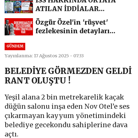
ISS HAKKINDA ORTAYA
ATILAN İDDİALAR
TARTIŞILIYOR. ORTADA BİR
Özgür Özel'in 'rüşvet'
MİLLİ...
fezlekesinin detayları
ortaya...
GÜNDEM
Yayınlanma: 17 Ağustos 2025 - 07:33
BELEDİYE GÖRMEZDEN GELDİ
RANT OLUŞTU !
Yeşil alana 2 bin metrekarelik kaçak
düğün salonu inşa eden Nov Otel’e ses
çıkarmayan kayyum yönetimindeki
belediye gecekondu sahiplerine dava
açtı.