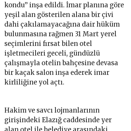
2 BİN METREKARE KAÇAK
Diyarbakır’daki 171 odalı Nov otelin
proje ve onaylı eklerinde çekme payı
gösterilen ana girişindeki bahçeye 2
bin metrekarelik kapalı “Salon
kondu” inşa edildi. İmar planına göre
yeşil alan gösterilen alana bir çivi
dahi çakılamayacağına dair hüküm
bulunmasına rağmen 31 Mart yerel
seçimlerini fırsat bilen otel
işletmecileri geceli, gündüzlü
çalışmayla otelin bahçesine devasa