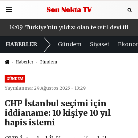
 Değişim vaadi havada kaldı
14:09
Türkiye'nin yıldızı olan tekstil devi iflas
14:1
HABERLER
Gündem
Siyaset
Ekono
Haberler
Gündem
GÜNDEM
Yayınlanma: 29 Ağustos 2025 - 13:29
CHP İstanbul seçimi için
iddianame: 10 kişiye 10 yıl
hapis istemi