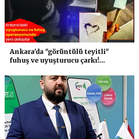
Ankara'da "görüntülü teyitli"
fuhuş ve uyuşturucu çarkı!
Yazışmalar tek tek dosyaya girdi