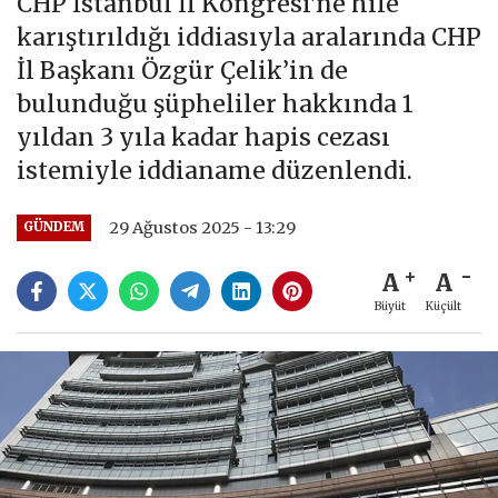
CHP İstanbul İl Kongresi'ne hile
karıştırıldığı iddiasıyla aralarında CHP
İl Başkanı Özgür Çelik’in de
bulunduğu şüpheliler hakkında 1
yıldan 3 yıla kadar hapis cezası
istemiyle iddianame düzenlendi.
29 Ağustos 2025 - 13:29
GÜNDEM
A
A
Büyüt
Küçült