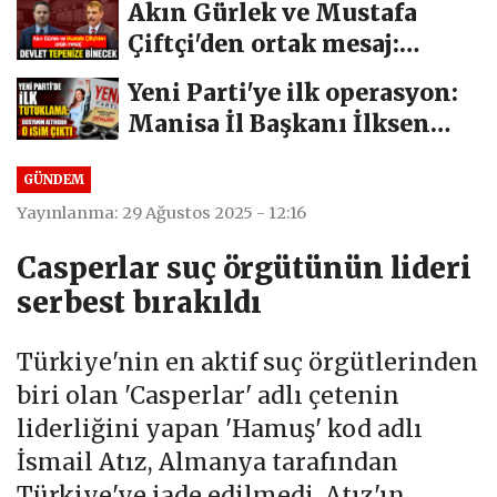
Akın Gürlek ve Mustafa
Çiftçi'den ortak mesaj:
Devlet tepenize...
Yeni Parti'ye ilk operasyon:
Manisa İl Başkanı İlksen
Özalper...
GÜNDEM
Yayınlanma: 29 Ağustos 2025 - 12:16
Casperlar suç örgütünün lideri
serbest bırakıldı
Türkiye'nin en aktif suç örgütlerinden
biri olan 'Casperlar' adlı çetenin
liderliğini yapan 'Hamuş' kod adlı
İsmail Atız, Almanya tarafından
Türkiye'ye iade edilmedi. Atız'ın