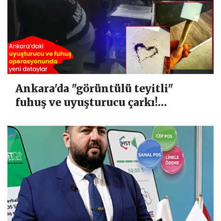
Ankara'da "görüntülü teyitli"
fuhuş ve uyuşturucu çarkı!
Yazışmalar tek tek dosyaya girdi