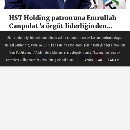
HST Holding patronuna Emrullah
Canpolat 'a örgüt liderliğinden
iddianame hazırlandı.. Tüm
Sizlere daha iyi hizmet sunabilmek adına sitemizde çerez konumlandırmaktayız.
malvarlığına el konuldu
SON HABERLER
Kişisel verileriniz, KVKK ve GDPR kapsamında toplanıp işlenir. Detaylı bilgi almak için
Veri Politikamızı / Aydınlatma Metnimizi inceleyebilirsiniz. Sitemizi kullanarak,
Özgür Özel'in rüşvetçi
çerezleri kullanmamızı kabul etmiş olacaksınız.
AYRINTILAR
TAMAM
Yorumlar
Yorumlar
Yorumlar
başkanları! Değişim vaadi
havada...
Türkiye'nin yıldızı olan
tekstil devi iflasın eşiğinde
YENİ Parti'de çerçeve yasa
depremi: "Başlamadan
bittik"
Akın Gürlek ve Mustafa