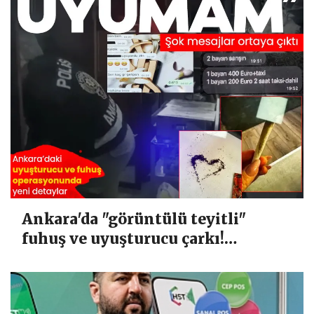
Ankara'da "görüntülü teyitli"
fuhuş ve uyuşturucu çarkı!
Yazışmalar tek tek dosyaya girdi