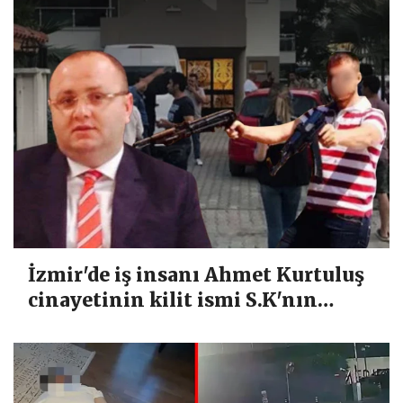
İzmir'de iş insanı Ahmet Kurtuluş
cinayetinin kilit ismi S.K'nın
yakalandığı Arjantin'den
Türkiye'ye iadesine karar verildi