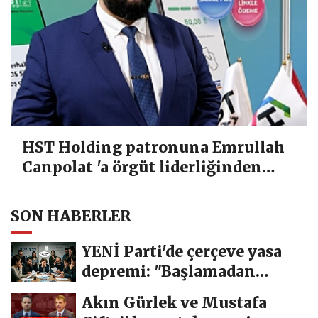
HST Holding patronuna Emrullah
Canpolat 'a örgüt liderliğinden
iddianame hazırlandı.. Tüm
malvarlığına el konuldu
SON HABERLER
YENİ Parti'de çerçeve yasa
depremi: "Başlamadan
bittik"
Akın Gürlek ve Mustafa