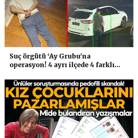
Suç örgütü ‘Ay Grubu'na
operasyon! 4 ayrı ilçede 4 farklı
eylem: 7 şüpheli kıskıvrak
yakalandı!