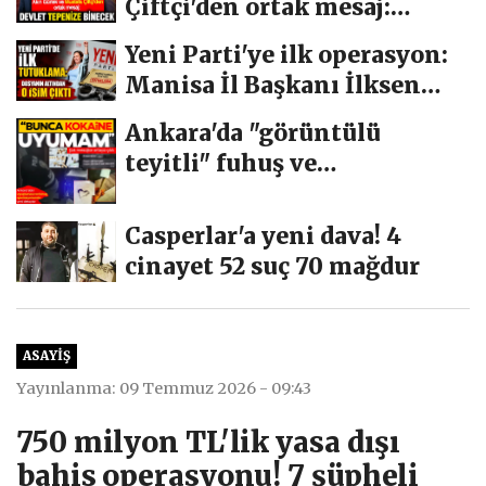
Çiftçi'den ortak mesaj:
Devlet tepenize...
Yeni Parti'ye ilk operasyon:
Manisa İl Başkanı İlksen
Özalper...
Ankara'da "görüntülü
teyitli" fuhuş ve
uyuşturucu...
Casperlar'a yeni dava! 4
cinayet 52 suç 70 mağdur
ASAYIŞ
Yayınlanma: 09 Temmuz 2026 - 09:43
750 milyon TL'lik yasa dışı
bahis operasyonu! 7 şüpheli