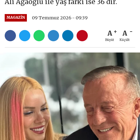
Ali Ağaoğlu ile yaş farkı ise 36 dır.
09 Temmuz 2026 - 09:39
MAGAZIN
A
A
Büyüt
Küçült