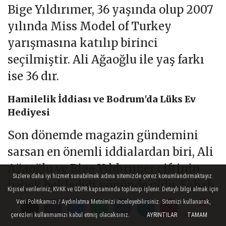
Bige Yıldırımer, 36 yaşında olup 2007
yılında Miss Model of Turkey
yarışmasına katılıp birinci
seçilmiştir. Ali Ağaoğlu ile yaş farkı
ise 36 dır.
Hamilelik İddiası ve Bodrum'da Lüks Ev
Hediyesi
Son dönemde magazin gündemini
sarsan en önemli iddialardan biri, Ali
Ağaoğlu ve Bige Yıldırımer çiftinin
Sizlere daha iyi hizmet sunabilmek adına sitemizde çerez konumlandırmaktayız.
bebek beklediği yönünde oldu. Sabah
Kişisel verileriniz, KVKK ve GDPR kapsamında toplanıp işlenir. Detaylı bilgi almak için
Gazetesi yazarı Bülent Cankurt'un
Veri Politikamızı / Aydınlatma Metnimizi inceleyebilirsiniz. Sitemizi kullanarak,
çerezleri kullanmamızı kabul etmiş olacaksınız.
aktardığı bilgilere göre, Bige
AYRINTILAR
TAMAM
Yorumlar
Yorumlar
Yorumlar