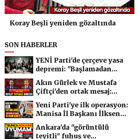
Koray Beşli yeniden gözaltında
SON HABERLER
YENİ Parti'de çerçeve yasa
depremi: "Başlamadan
bittik"
Akın Gürlek ve Mustafa
Çiftçi'den ortak mesaj:
Devlet tepenize...
Yeni Parti'ye ilk operasyon:
Manisa İl Başkanı İlksen
Özalper...
Ankara'da "görüntülü
teyitli" fuhuş ve