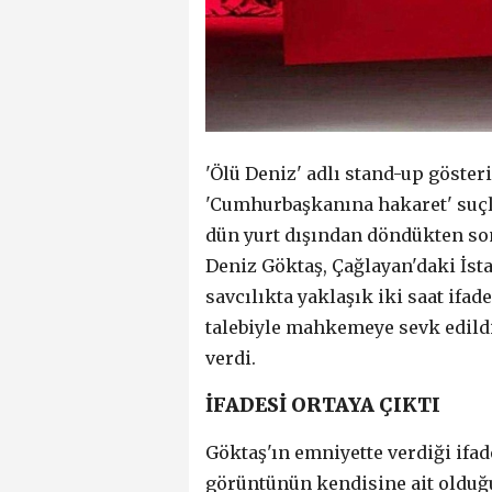
'Ölü Deniz' adlı stand-up gösteri
'Cumhurbaşkanına hakaret' suçl
dün yurt dışından döndükten so
Deniz Göktaş, Çağlayan'daki İsta
savcılıkta yaklaşık iki saat ifad
talebiyle mahkemeye sevk edild
verdi.
İFADESİ ORTAYA ÇIKTI
Göktaş'ın emniyette verdiği ifad
görüntünün kendisine ait olduğ