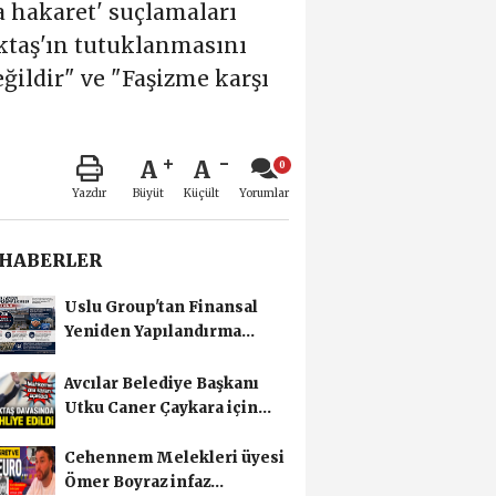
a hakaret' suçlamaları
öktaş'ın tutuklanmasını
ğildir" ve "Faşizme karşı
A
A
Büyüt
Küçült
Yazdır
Yorumlar
 HABERLER
Uslu Group'tan Finansal
Yeniden Yapılandırma
başvurusu
Avcılar Belediye Başkanı
Utku Caner Çaykara için
tahliye kararı
Cehennem Melekleri üyesi
Ömer Boyraz infaz