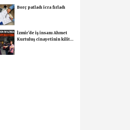
edilmişti! Sır perdesi...
Borç patladı icra fırladı
İzmir'de iş insanı Ahmet
Kurtuluş cinayetinin kilit
ismi S.K'nın...