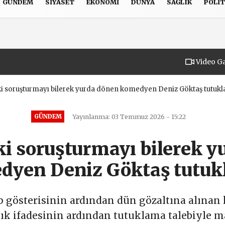
GÜNDEM
SIYASET
EKONOMI
DÜNYA
SAĞLIK
POLIT
Gizlilik İlkeleri
Video Ga
i soruşturmayı bilerek yurda dönen komedyen Deniz Göktaş tutukl
GÜNDEM
Yayınlanma: 03 Temmuz 2026 - 15:22
i soruşturmayı bilerek y
dyen Deniz Göktaş tutukl
up gösterisinin ardından dün gözaltına alın
ılık ifadesinin ardından tutuklama talebiyle 