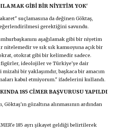
LAMAK GİBİ BİR NİYETİM YOK'
akaret" suçlamasına da değinen Göktaş,
ğerlendirilmesi gerektiğini savundu.
Cumhurbaşkanını aşağılamak gibi bir niyetim
bir nitelemedir ve sık sık kamuoyuna açık bir
krat, otokrat gibi bir kelimedir sadece.
igürler, ideolojiler ve Türkiye'ye dair
bi mizahi bir yaklaşımdır, başkaca bir amacım
maları kabul etmiyorum." ifadelerini kullandı.
KINDA 185 CİMER BAŞVURUSU YAPILDI
ı, Göktaş'ın gözaltına alınmasının ardından
ER'e 185 ayrı şikayet geldiği belirtilerek