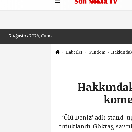
Künye
İletişim
Çerez Politikası
7 Ağustos 2026, Cuma
Haberler
Gündem
Hakkındak
Hakkındak
kome
'Ölü Deniz' adlı stand-
tutuklandı. Göktaş, savc