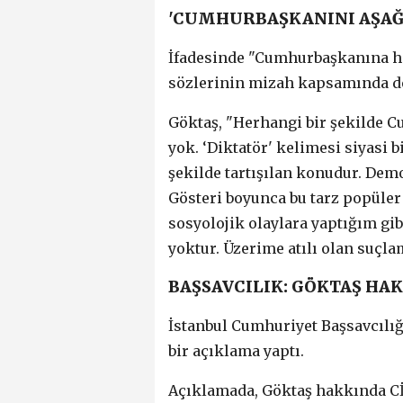
'CUMHURBAŞKANINI AŞAĞI
İfadesinde "Cumhurbaşkanına h
sözlerinin mizah kapsamında de
Göktaş, "Herhangi bir şekilde 
yok. ‘Diktatör' kelimesi siyasi 
şekilde tartışılan konudur. Demo
Gösteri boyunca bu tarz popüler f
sosyolojik olaylara yaptığım gi
yoktur. Üzerime atılı olan suçla
BAŞSAVCILIK: GÖKTAŞ HAK
İstanbul Cumhuriyet Başsavcılığ
bir açıklama yaptı.
Açıklamada, Göktaş hakkında CİM