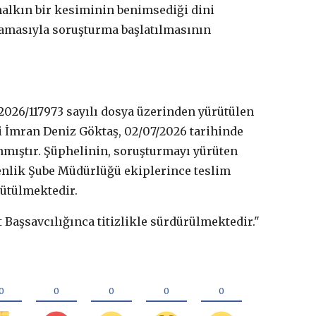
alkın bir kesiminin benimsediği dini
lamasıyla soruşturma başlatılmasının
026/117973 sayılı dosya üzerinden yürütülen
İmran Deniz Göktaş, 02/07/2026 tarihinde
nmıştır. Şüphelinin, soruşturmayı yürüten
enlik Şube Müdürlüğü ekiplerince teslim
rütülmektedir.
Başsavcılığınca titizlikle sürdürülmektedir."