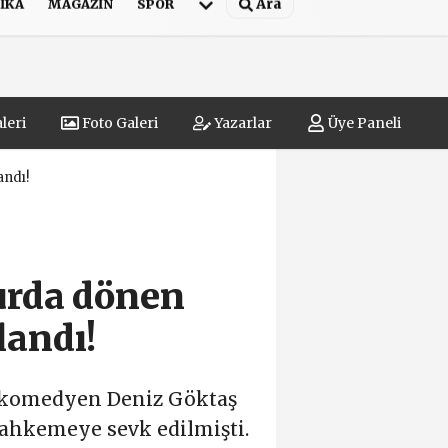
Ara
IKA
MAGAZIN
SPOR
leri
Foto Galeri
Yazarlar
Üye Paneli
andı!
urda dönen
andı!
an komedyen Deniz Göktaş
mahkemeye sevk edilmişti.