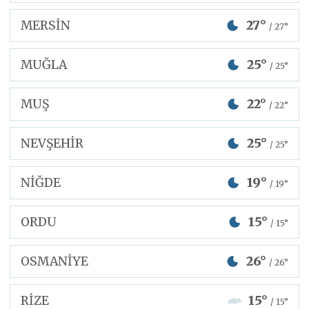
MERSİN
27°
/ 27°
MUĞLA
25°
/ 25°
MUŞ
22°
/ 22°
NEVŞEHİR
25°
/ 25°
NİĞDE
19°
/ 19°
ORDU
15°
/ 15°
OSMANİYE
26°
/ 26°
RİZE
15°
/ 15°