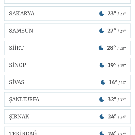
SAKARYA
23°
/ 23°
SAMSUN
27°
/ 27°
SİİRT
28°
/ 28°
SİNOP
19°
/ 19°
SİVAS
14°
/ 14°
ŞANLIURFA
32°
/ 32°
ŞIRNAK
24°
/ 24°
TEKİRDAĞ
24°
/ 24°