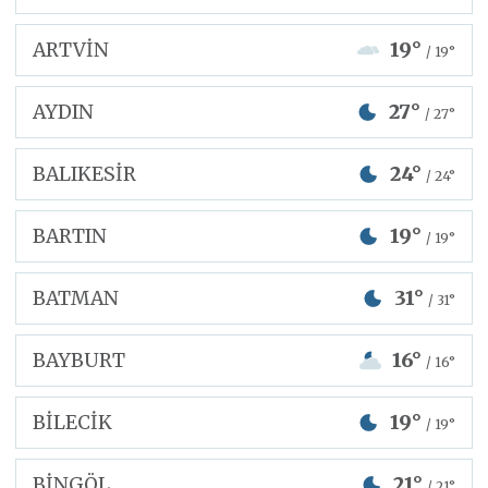
ARTVİN
19°
/ 19°
AYDIN
27°
/ 27°
BALIKESİR
24°
/ 24°
BARTIN
19°
/ 19°
BATMAN
31°
/ 31°
BAYBURT
16°
/ 16°
BİLECİK
19°
/ 19°
BİNGÖL
21°
/ 21°