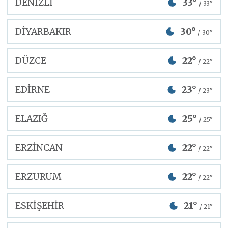
DENİZLİ
33°
/ 33°
DİYARBAKIR
30°
/ 30°
DÜZCE
22°
/ 22°
EDİRNE
23°
/ 23°
ELAZIĞ
25°
/ 25°
ERZİNCAN
22°
/ 22°
ERZURUM
22°
/ 22°
ESKİŞEHİR
21°
/ 21°