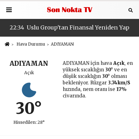
22:34
Uslu Group'tan Finansal Yeniden Yapıla
18:
Hava Durumu
ADIYAMAN
ADIYAMAN
ADIYAMAN için hava
Açık
, en
yüksek sıcaklığın
30°
ve en
Açık
düşük sıcaklığın
30°
olması
bekleniyor. Rüzgar
3.74km/S
hızında, nem oranı ise
17%
civarında.
30°
Hissedilen: 28°