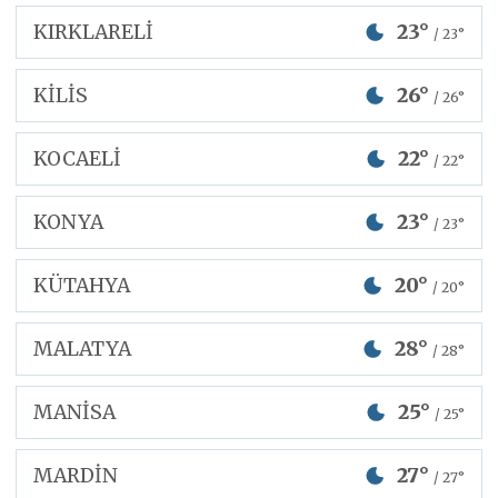
KIRKLARELİ
23°
/ 23°
KİLİS
26°
/ 26°
KOCAELİ
22°
/ 22°
KONYA
23°
/ 23°
KÜTAHYA
20°
/ 20°
MALATYA
28°
/ 28°
MANİSA
25°
/ 25°
MARDİN
27°
/ 27°