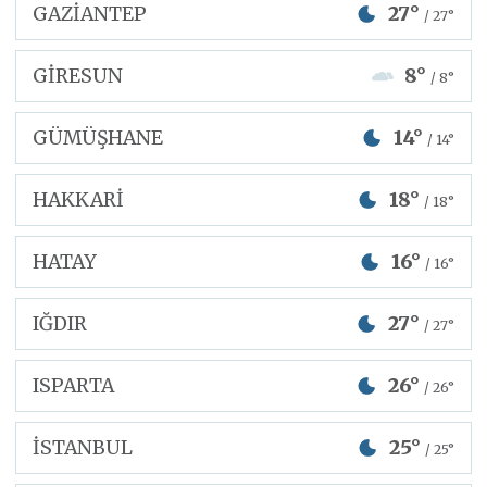
GAZİANTEP
27°
/ 27°
GİRESUN
8°
/ 8°
GÜMÜŞHANE
14°
/ 14°
HAKKARİ
18°
/ 18°
HATAY
16°
/ 16°
IĞDIR
27°
/ 27°
ISPARTA
26°
/ 26°
İSTANBUL
25°
/ 25°