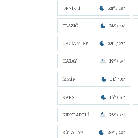
DENİZLİ
28°
/ 28°
ELAZIĞ
24°
/ 24°
GAZİANTEP
29°
/ 27°
HATAY
19°
/ 19°
İZMİR
31°
/ 31°
KARS
16°
/ 16°
KIRKLARELİ
24°
/ 24°
KÜTAHYA
20°
/ 20°