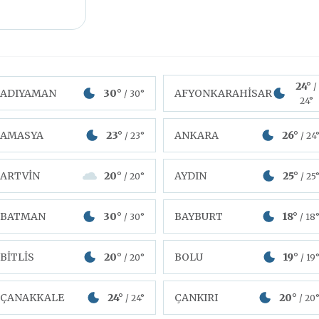
24°
/
ADIYAMAN
30°
AFYONKARAHİSAR
/ 30°
24°
AMASYA
23°
ANKARA
26°
/ 23°
/ 24
ARTVİN
20°
AYDIN
25°
/ 20°
/ 25
BATMAN
30°
BAYBURT
18°
/ 30°
/ 18
BİTLİS
20°
BOLU
19°
/ 20°
/ 19
ÇANAKKALE
24°
ÇANKIRI
20°
/ 24°
/ 20