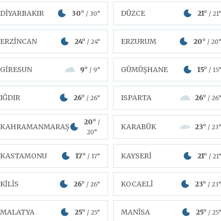
DİYARBAKIR
30°
DÜZCE
21°
/ 30°
/ 21
ERZİNCAN
24°
ERZURUM
20°
/ 24°
/ 20
GİRESUN
9°
GÜMÜŞHANE
15°
/ 9°
/ 15
IĞDIR
26°
ISPARTA
26°
/ 26°
/ 26
20°
/
KAHRAMANMARAŞ
KARABÜK
23°
/ 23
20°
KASTAMONU
17°
KAYSERİ
21°
/ 17°
/ 21
KİLİS
26°
KOCAELİ
23°
/ 26°
/ 23
MALATYA
25°
MANİSA
25°
/ 25°
/ 25