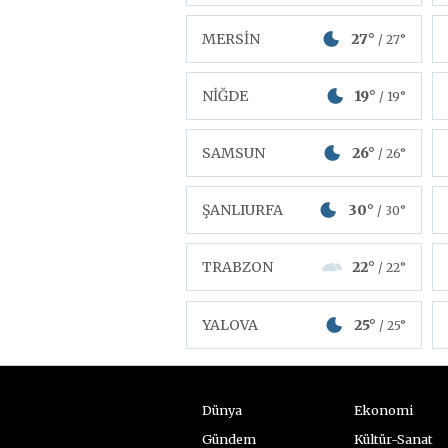
MERSİN
27°
/ 27°
NİĞDE
19°
/ 19°
SAMSUN
26°
/ 26°
ŞANLIURFA
30°
/ 30°
TRABZON
22°
/ 22°
YALOVA
25°
/ 25°
Dünya
Ekonomi
Gündem
Kültür-Sanat