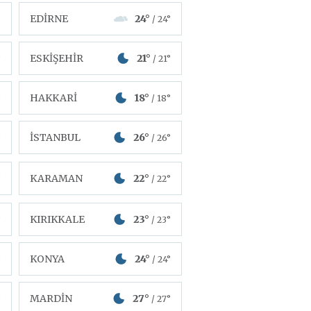
EDİRNE
24°
°
/ 24°
ESKİŞEHİR
21°
°
/ 21°
HAKKARİ
18°
°
/ 18°
İSTANBUL
26°
°
/ 26°
KARAMAN
22°
°
/ 22°
KIRIKKALE
23°
°
/ 23°
KONYA
24°
°
/ 24°
MARDİN
27°
°
/ 27°