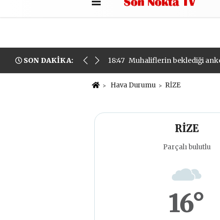
Künye
İletişim
Çerez Politikası
İALAR TARTIŞILIYOR. ORTADA BİR MİLLİ GÜVENLİK SORUNU M
SON DAKİKA:
18:47
Muhaliflerin beklediği anke
Hava Durumu
RİZE
RİZE
Parçalı bulutlu
16°