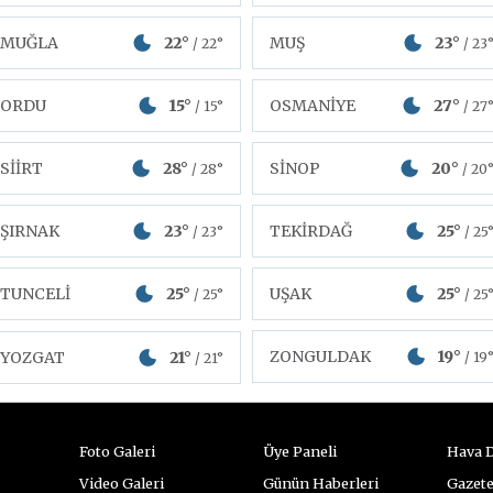
MUĞLA
22°
MUŞ
23°
/ 22°
/ 23
ORDU
15°
OSMANİYE
27°
/ 15°
/ 27
SİİRT
28°
SİNOP
20°
/ 28°
/ 20
ŞIRNAK
23°
TEKİRDAĞ
25°
/ 23°
/ 25
TUNCELİ
25°
UŞAK
25°
/ 25°
/ 25
ZONGULDAK
19°
YOZGAT
21°
/ 19
/ 21°
Foto Galeri
Üye Paneli
Hava 
Video Galeri
Günün Haberleri
Gazete