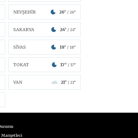
NEVŞEHİR
26°
°
/ 26°
SAKARYA
24°
°
/ 24°
SİVAS
18°
°
/ 18°
TOKAT
17°
°
/ 17°
VAN
21°
°
/ 21°
°
Durumu
 Manşetleri