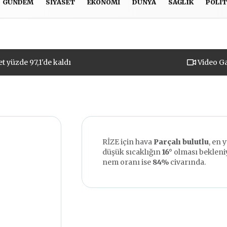
GÜNDEM
SIYASET
EKONOMI
DÜNYA
SAĞLIK
POLIT
Gizlilik İlkeleri
U VAR?
t yüzde 97,1'de kaldı
Video Ga
RİZE için hava
Parçalı bulutlu
, en 
düşük sıcaklığın
16°
olması bekleni
nem oranı ise
84%
civarında.