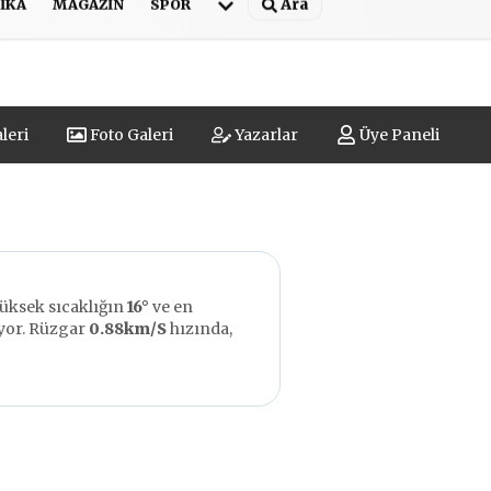
Ara
IKA
MAGAZIN
SPOR
leri
Foto Galeri
Yazarlar
Üye Paneli
yüksek sıcaklığın
16°
ve en
yor. Rüzgar
0.88km/S
hızında,