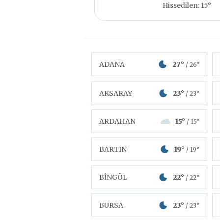
Hissedilen: 15°
ADANA
27°
/ 26°
AKSARAY
23°
/ 23°
ARDAHAN
15°
/ 15°
BARTIN
19°
/ 19°
BİNGÖL
22°
/ 22°
BURSA
23°
/ 23°