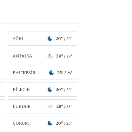
AĞRI
20°
/ 20°
ANTALYA
29°
°
/ 29°
BALIKESİR
25°
°
/ 25°
BİLECİK
20°
°
/ 20°
BURDUR
28°
°
/ 28°
ÇORUM
20°
°
/ 20°