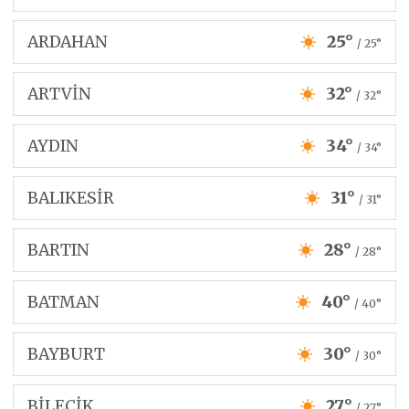
ARDAHAN
25°
/ 25°
ARTVİN
32°
/ 32°
AYDIN
34°
/ 34°
BALIKESİR
31°
/ 31°
BARTIN
28°
/ 28°
BATMAN
40°
/ 40°
BAYBURT
30°
/ 30°
BİLECİK
27°
/ 27°