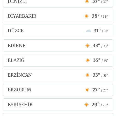
DENİZLİ
37°
/ 37°
DİYARBAKIR
38°
/ 38°
DÜZCE
31°
/ 31°
EDİRNE
33°
/ 33°
ELAZIĞ
35°
/ 35°
ERZİNCAN
33°
/ 33°
ERZURUM
27°
/ 27°
ESKİŞEHİR
29°
/ 29°