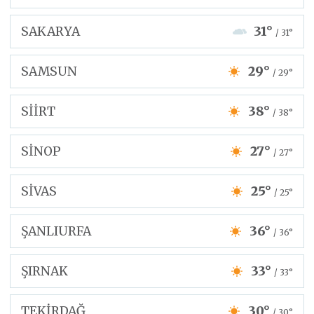
SAKARYA
31°
/ 31°
SAMSUN
29°
/ 29°
SİİRT
38°
/ 38°
SİNOP
27°
/ 27°
SİVAS
25°
/ 25°
ŞANLIURFA
36°
/ 36°
ŞIRNAK
33°
/ 33°
TEKİRDAĞ
30°
/ 30°