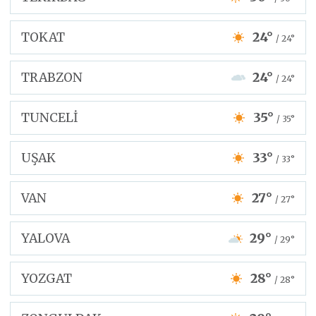
TOKAT
24°
/ 24°
TRABZON
24°
/ 24°
TUNCELİ
35°
/ 35°
UŞAK
33°
/ 33°
VAN
27°
/ 27°
YALOVA
29°
/ 29°
YOZGAT
28°
/ 28°