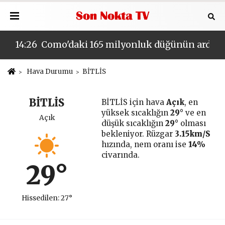
GÜVENLİK SORUNU MU VAR?
aya çıktı: Devleti nasıl dolandırmışlar?
14:26
Como'daki 165 milyonluk düğünün ardınd
14:
Hava Durumu
BİTLİS
BİTLİS
BİTLİS için hava
Açık
, en
yüksek sıcaklığın
29°
ve en
Açık
düşük sıcaklığın
29°
olması
bekleniyor. Rüzgar
3.15km/S
hızında, nem oranı ise
14%
civarında.
29°
Hissedilen: 27°