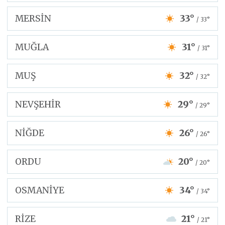
MERSİN
33°
/ 33°
MUĞLA
31°
/ 31°
MUŞ
32°
/ 32°
NEVŞEHİR
29°
/ 29°
NİĞDE
26°
/ 26°
ORDU
20°
/ 20°
OSMANİYE
34°
/ 34°
RİZE
21°
/ 21°