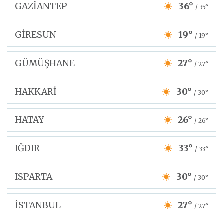
GAZİANTEP
36°
/ 35°
GİRESUN
19°
/ 19°
GÜMÜŞHANE
27°
/ 27°
HAKKARİ
30°
/ 30°
HATAY
26°
/ 26°
IĞDIR
33°
/ 33°
ISPARTA
30°
/ 30°
İSTANBUL
27°
/ 27°