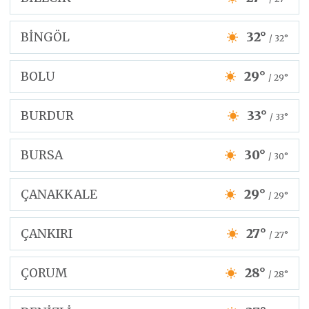
BİNGÖL
32°
/ 32°
BOLU
29°
/ 29°
BURDUR
33°
/ 33°
BURSA
30°
/ 30°
ÇANAKKALE
29°
/ 29°
ÇANKIRI
27°
/ 27°
ÇORUM
28°
/ 28°